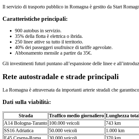
Il servizio di trasporto pubblico in Romagna è gestito da Start Romag
Caratteristiche principali:
900 autobus in servizio.
35% della flotta è elettrica o ibrida.
250 linee attive su tutto il territorio.
40% dei passeggeri usufruisce di tariffe agevolate.
Abbonamento mensile a partire da 35€.
Gli investimenti futuri puntano all’espansione delle linee e all’introdu
Rete autostradale e strade principali
La Romagna è attraversata da importanti arterie stradali che garantiscon
Dati sulla viabilità:
Strada
Traffico medio giornaliero
Lunghezza tota
A14 Bologna-Taranto
100.000 veicoli
743 km
SS16 Adriatica
50.000 veicoli
1.000 km
E45 Cesena-Roma
30.000 veicoli
370 km