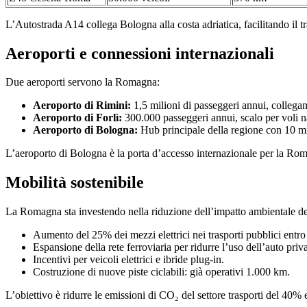
L’Autostrada A14 collega Bologna alla costa adriatica, facilitando il tra
Aeroporti e connessioni internazionali
Due aeroporti servono la Romagna:
Aeroporto di Rimini:
1,5 milioni di passeggeri annui, colleg
Aeroporto di Forlì:
300.000 passeggeri annui, scalo per voli naz
Aeroporto di Bologna:
Hub principale della regione con 10 mi
L’aeroporto di Bologna è la porta d’accesso internazionale per la Roma
Mobilità sostenibile
La Romagna sta investendo nella riduzione dell’impatto ambientale dei t
Aumento del 25% dei mezzi elettrici nei trasporti pubblici entro
Espansione della rete ferroviaria per ridurre l’uso dell’auto priva
Incentivi per veicoli elettrici e ibride plug-in.
Costruzione di nuove piste ciclabili: già operativi 1.000 km.
L’obiettivo è ridurre le emissioni di CO₂ del settore trasporti del 40% 