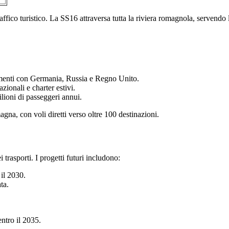
ffico turistico. La SS16 attraversa tutta la riviera romagnola, servendo le
amenti con Germania, Russia e Regno Unito.
ionali e charter estivi.
lioni di passeggeri annui.
gna, con voli diretti verso oltre 100 destinazioni.
rasporti. I progetti futuri includono:
 il 2030.
ta.
entro il 2035.